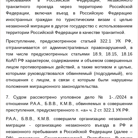
пребывания в Российской Федерации, незаконного
транзитного проезда через территорию Российской
Федерации, включая въезд в Российскую Федерацию
иностранных граждан по туристическим визам с целью
незаконной миграции в другое государство с использованием
территории Российской Федерации в качестве транзитной.
Преступление, предусмотренное статьей 322.1 УК РФ,
отграничивается от административных правонарушений, в
том числе предусмотренных статьями 18.9, 18.15, 18.16
КоАП РФ характером, содержанием и объемом совершенных
лицом противоправных действий, а также мотивом и целью,
которыми руководствовался обвиняемый (подсудимый), его
отношения с лицом, в связи с которым были нарушены
положения миграционного законодательства.
7. Судом рассмотрено уголовное дело № 1-../2024 в
отношении Р.А.А., Б.В.В., К.М.В., обвиняемых в совершении
преступления, предусмотренного п. «а» ч. 2 ст. 322.1 УК РФ.
Р.А.А., Б.В.В., К.М.В. совершили организацию незаконной
миграции - организацию незаконного въезда в РФ и
незаконного пребывания в Российской Федерации (далее –