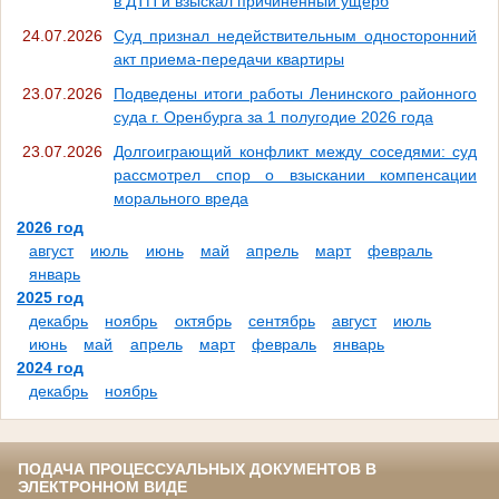
в ДТП и взыскал причиненный ущерб
24.07.2026
Суд признал недействительным односторонний
акт приема-передачи квартиры
23.07.2026
Подведены итоги работы Ленинского районного
суда г. Оренбурга за 1 полугодие 2026 года
23.07.2026
Долгоиграющий конфликт между соседями: суд
рассмотрел спор о взыскании компенсации
морального вреда
2026 год
август
июль
июнь
май
апрель
март
февраль
январь
2025 год
декабрь
ноябрь
октябрь
сентябрь
август
июль
июнь
май
апрель
март
февраль
январь
2024 год
декабрь
ноябрь
ПОДАЧА ПРОЦЕССУАЛЬНЫХ ДОКУМЕНТОВ В
ЭЛЕКТРОННОМ ВИДЕ