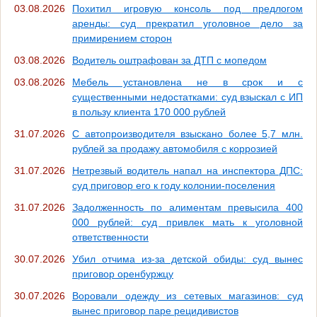
03.08.2026
Похитил игровую консоль под предлогом
аренды: суд прекратил уголовное дело за
примирением сторон
03.08.2026
Водитель оштрафован за ДТП с мопедом
03.08.2026
Мебель установлена не в срок и с
существенными недостатками: суд взыскал с ИП
в пользу клиента 170 000 рублей
31.07.2026
С автопроизводителя взыскано более 5,7 млн.
рублей за продажу автомобиля с коррозией
31.07.2026
Нетрезвый водитель напал на инспектора ДПС:
суд приговор его к году колонии-поселения
31.07.2026
Задолженность по алиментам превысила 400
000 рублей: суд привлек мать к уголовной
ответственности
30.07.2026
Убил отчима из-за детской обиды: суд вынес
приговор оренбуржцу
30.07.2026
Воровали одежду из сетевых магазинов: суд
вынес приговор паре рецидивистов