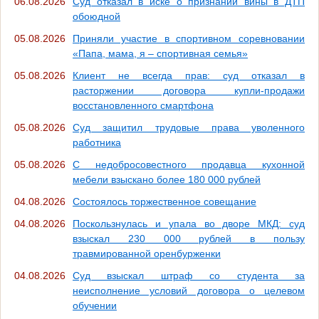
06.08.2026
Суд отказал в иске о признании вины в ДТП
обоюдной
05.08.2026
Приняли участие в спортивном соревновании
«Папа, мама, я – спортивная семья»
05.08.2026
Клиент не всегда прав: суд отказал в
расторжении договора купли-продажи
восстановленного смартфона
05.08.2026
Суд защитил трудовые права уволенного
работника
05.08.2026
С недобросовестного продавца кухонной
мебели взыскано более 180 000 рублей
04.08.2026
Состоялось торжественное совещание
04.08.2026
Поскользнулась и упала во дворе МКД: суд
взыскал 230 000 рублей в пользу
травмированной оренбурженки
04.08.2026
Суд взыскал штраф со студента за
неисполнение условий договора о целевом
обучении