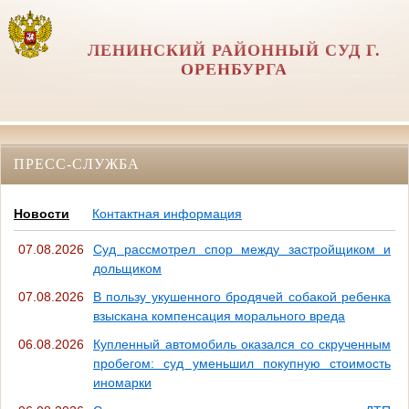
ЛЕНИНСКИЙ РАЙОННЫЙ СУД Г.
ОРЕНБУРГА
ПРЕСС-СЛУЖБА
Новости
Контактная информация
07.08.2026
Суд рассмотрел спор между застройщиком и
дольщиком
07.08.2026
В пользу укушенного бродячей собакой ребенка
взыскана компенсация морального вреда
06.08.2026
Купленный автомобиль оказался со скрученным
пробегом: суд уменьшил покупную стоимость
иномарки