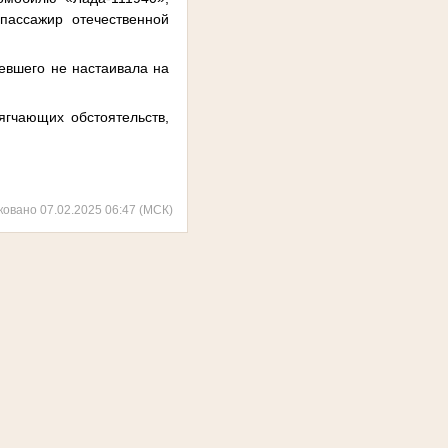
пассажир отечественной
евшего не настаивала на
гчающих обстоятельств,
ковано 07.02.2025 06:47 (МСК)