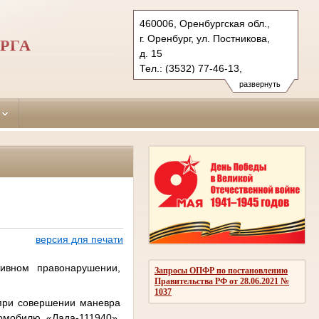
460006, Оренбургская обл.,
г. Оренбург, ул. Постникова,
РГА
д. 15
Тел.: (3532) 77-46-13,
(3532) 77-47-30, (3532) 77-45-
развернуть
90 (ф.)
leninsky.orb@sudrf.ru
версия для печати
вном правонарушении,
Запросы ОПФР по постановлению
Правительства РФ от 28.06.2021 №
1037
при совершении маневра
омобилю «Лада-111940»,