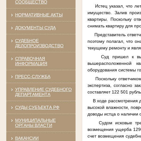
СООБЩЕСТВО
Истец указал, что лет
имущество. Залив прои
НОРМАТИВНЫЕ АКТЫ
квартиры. Поскольку от
снимать квартиру для пр
ДОКУМЕНТЫ СУДА
Представитель ответчика
СУДЕБНОЕ
поэтому полагал, что он
ДЕЛОПРОИЗВОДСТВО
текущему ремонту и явля
Суд пришел к выводу,
СПРАВОЧНАЯ
вышерасположенной кв
ИНФОРМАЦИЯ
оборудования системы го
ПРЕСС-СЛУЖБА
Поскольку ответчиком 
экспертиза, согласно з
УПРАВЛЕНИЕ СУДЕБНОГО
составляет 122 501 рубль
ДЕПАРТАМЕНТА
В ходе рассмотрения де
высокой влажности, повр
СУДЫ СУБЪЕКТА РФ
доводы истца о наличии 
МУНИЦИПАЛЬНЫЕ
Судом исковые требов
ОРГАНЫ ВЛАСТИ
возмещения ущерба 1290
счет возмещения судебны
ВАКАНСИИ