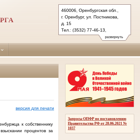
460006, Оренбургская обл.,
г. Оренбург, ул. Постникова,
РГА
д. 15
Тел.: (3532) 77-46-13,
(3532) 77-47-30, (3532) 77-45-
развернуть
90 (ф.)
leninsky.orb@sudrf.ru
версия для печати
Запросы ОПФР по постановлению
Правительства РФ от 28.06.2021 №
нбуржца к собственнику
1037
взыскании процентов за