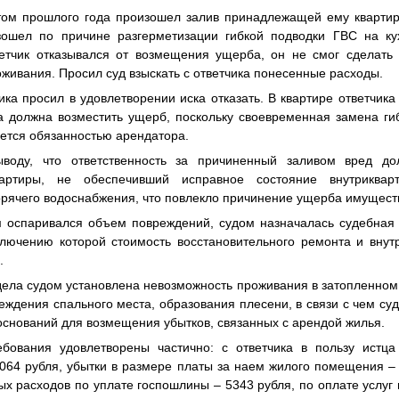
ом прошлого года произошел залив принадлежащей ему квартиры
зошел по причине разгерметизации гибкой подводки ГВС на к
ветчик отказывался от возмещения ущерба, он не смог сделат
оживания. Просил суд взыскать с ответчика понесенные расходы.
 просил в удовлетворении иска отказать. В квартире ответчика
а должна возместить ущерб, поскольку своевременная замена ги
ется обязанностью арендатора.
 что ответственность за причиненный заливом вред дол
артиры, не обеспечивший исправное состояние внутрикварти
рячего водоснабжения, что повлекло причинение ущерба имуществ
оспаривался объем повреждений, судом назначалась судебная с
аключению которой стоимость восстановительного ремонта и внут
.
ла судом установлена невозможность проживания в затопленно
еждения спального места, образования плесени, в связи с чем с
оснований для возмещения убытков, связанных с арендой жилья.
ания удовлетворены частично: с ответчика в пользу истца 
64 рубля, убытки в размере платы за наем жилого помещения – 6
х расходов по уплате госпошлины – 5343 рубля, по оплате услуг