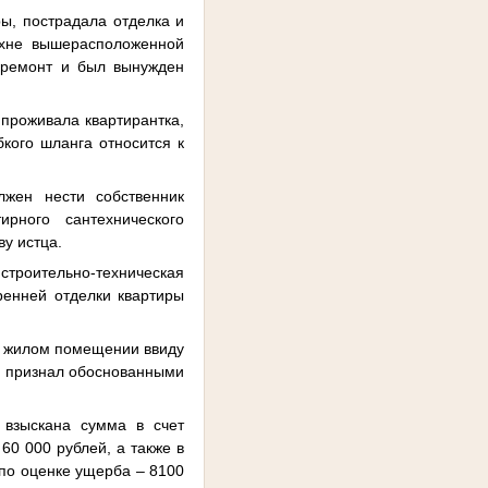
, пострадала отделка и
ухне вышерасположенной
ь ремонт и был вынужден
 проживала квартирантка,
бкого шланга относится к
жен нести собственник
рного сантехнического
у истца.
троительно-техническая
ренней отделки квартиры
м жилом помещении ввиду
уд признал обоснованными
взыскана сумма в счет
0 000 рублей, а также в
 по оценке ущерба – 8100