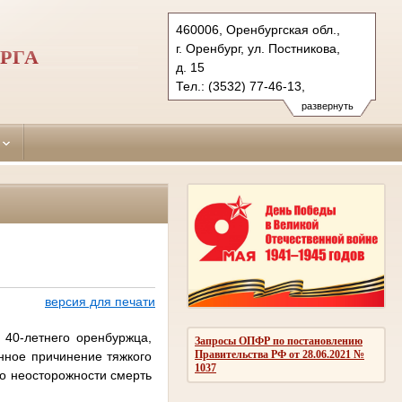
460006, Оренбургская обл.,
г. Оренбург, ул. Постникова,
РГА
д. 15
Тел.: (3532) 77-46-13,
(3532) 77-47-30, (3532) 77-45-
развернуть
90 (ф.)
leninsky.orb@sudrf.ru
версия для печати
40-летнего оренбуржца,
Запросы ОПФР по постановлению
Правительства РФ от 28.06.2021 №
нное причинение тяжкого
1037
по неосторожности смерть