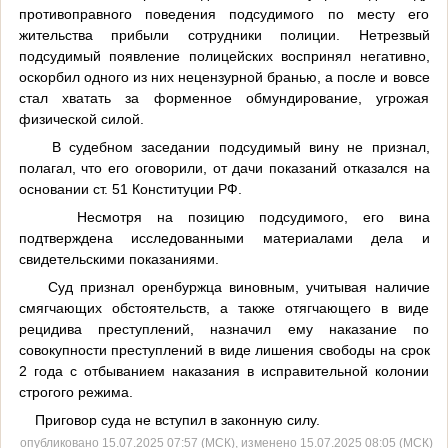
противоправного поведения подсудимого по месту его
жительства прибыли сотрудники полиции. Нетрезвый
подсудимый появление полицейских воспринял негативно,
оскорбил одного из них нецензурной бранью, а после и вовсе
стал хватать за форменное обмундирование, угрожая
физической силой.
В судебном заседании подсудимый вину не признал,
полагал, что его оговорили, от дачи показаний отказался на
основании ст. 51 Конституции РФ.
Несмотря на позицию подсудимого, его вина
подтверждена исследованными материалами дела и
свидетельскими показаниями.
Суд признал оренбуржца виновным, учитывая наличие
смягчающих обстоятельств, а также отягчающего в виде
рецидива преступлений, назначил ему наказание по
совокупности преступлений в виде лишения свободы на срок
2 года с отбыванием наказания в исправительной колонии
строгого режима.
Приговор суда не вступил в законную силу.
опубликовано 15.07.2025 07:57 (МСК), изменено 15.07.2025 08:05 (МСК)