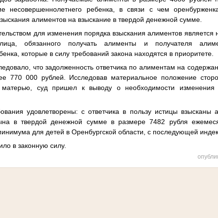
е несовершеннолетнего ребенка, в связи с чем оренбурженк
зыскания алиментов на взыскание в твердой денежной сумме.
ьством для изменения порядка взыскания алиментов является н
лица, обязанного получать алименты и получателя алим
енка, которые в силу требований закона находятся в приоритете.
довало, что задолженность ответчика по алиментам на содержа
лее 770 000 рублей. Исследовав материальное положение сторо
 матерью, суд пришел к выводу о необходимости изменения 
ния удовлетворены: с ответчика в пользу истицы взысканы 
ына в твердой денежной сумме в размере 7482 рубля ежемесяч
инимума для детей в Оренбургской области, с последующей инде
ло в законную силу.
опубли