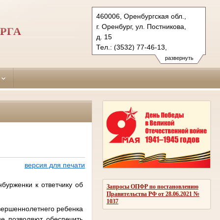
460006, Оренбургская обл.,
г. Оренбург, ул. Постникова,
РГА
д. 15
Тел.: (3532) 77-46-13,
(3532) 77-47-30, (3532) 77-45-
развернуть
90 (ф.)
leninsky.orb@sudrf.ru
версия для печати
урженки к ответчику об
Запросы ОПФР по постановлению
Правительства РФ от 28.06.2021 №
1037
овершеннолетнего ребенка
е позволяют обеспечить