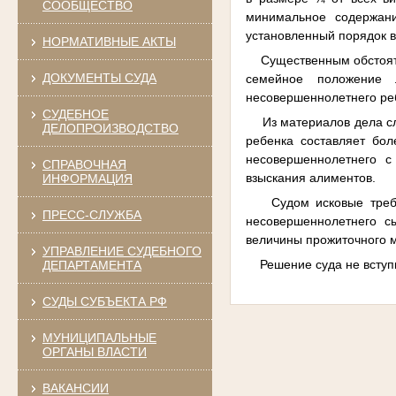
СООБЩЕСТВО
минимальное содержани
установленный порядок в
НОРМАТИВНЫЕ АКТЫ
Существенным обстоятел
ДОКУМЕНТЫ СУДА
семейное положение 
несовершеннолетнего реб
СУДЕБНОЕ
Из материалов дела сле
ДЕЛОПРОИЗВОДСТВО
ребенка составляет бо
несовершеннолетнего с
СПРАВОЧНАЯ
взыскания алиментов.
ИНФОРМАЦИЯ
Судом исковые требова
ПРЕСС-СЛУЖБА
несовершеннолетнего с
величины прожиточного м
УПРАВЛЕНИЕ СУДЕБНОГО
Решение суда не вступи
ДЕПАРТАМЕНТА
СУДЫ СУБЪЕКТА РФ
МУНИЦИПАЛЬНЫЕ
ОРГАНЫ ВЛАСТИ
ВАКАНСИИ