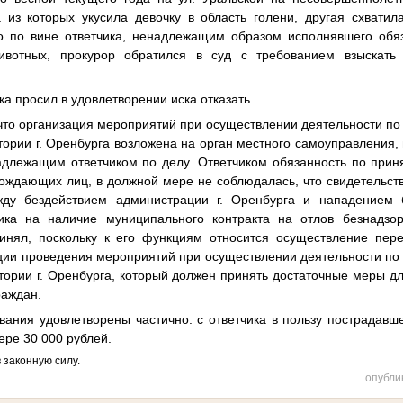
из которых укусила девочку в область голени, другая схватила
о по вине ответчика, ненадлежащим образом исполнявшего обяз
ивотных, прокурор обратился в суд с требованием взыскать
 просил в удовлетворении иска отказать.
то организация мероприятий при осуществлении деятельности п
тории г. Оренбурга возложена на орган местного самоуправления
адлежащим ответчиком по делу. Ответчиком обязанность по прин
ождающих лиц, в должной мере не соблюдалась, что свидетельств
жду бездействием администрации г. Оренбурга и нападением 
чика на наличие муниципального контракта на отлов безнадзо
инял, поскольку к его функциям относится осуществление пер
ции проведения мероприятий при осуществлении деятельности п
тории г. Оренбурга, который должен принять достаточные меры 
раждан.
ия удовлетворены частично: с ответчика в пользу пострадавш
ере 30 000 рублей.
законную силу.
опубли