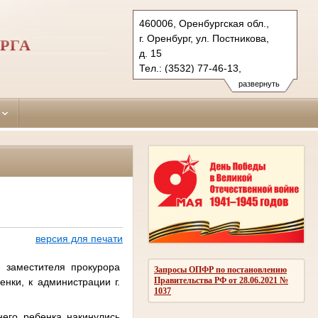
460006, Оренбургская обл.,
г. Оренбург, ул. Постникова,
РГА
д. 15
Тел.: (3532) 77-46-13,
(3532) 77-47-30, (3532) 77-45-
развернуть
90 (ф.)
leninsky.orb@sudrf.ru
версия для печати
заместителя прокурора
Запросы ОПФР по постановлению
Правительства РФ от 28.06.2021 №
нки, к администрации г.
1037
его ребенка накинулись