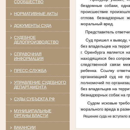
СООБЩЕСТВО
бездомные собаки, одна 
происшествие произошл
НОРМАТИВНЫЕ АКТЫ
отлова безнадзорных ж
моральный вред.
ДОКУМЕНТЫ СУДА
Представитель ответчика
СУДЕБНОЕ
Суд пришел к выводу, ч
ДЕЛОПРОИЗВОДСТВО
без владельцев на терри
г. Оренбурга является н
СПРАВОЧНАЯ
находящихся без сопров
ИНФОРМАЦИЯ
следственной связи ме
ребенка. Ссылку ответ
ПРЕСС-СЛУЖБА
организацией суд не пр
УПРАВЛЕНИЕ СУДЕБНОГО
полномочий по организа
ДЕПАРТАМЕНТА
без владельцев на терри
безнадзорных собак на г
СУДЫ СУБЪЕКТА РФ
Судом исковые требован
морального вреда в разм
МУНИЦИПАЛЬНЫЕ
ОРГАНЫ ВЛАСТИ
Решение суда не вступило в 
ВАКАНСИИ