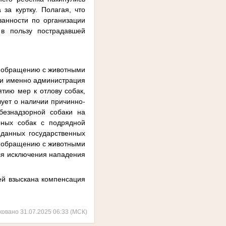
 за куртку. Полагая, что
анности по организации
 в пользу пострадавшей
о обращению с животными
, и именно администрация
ятию мер к отлову собак,
ует о наличии причинно-
безнадзорной собаки на
рных собак с подрядной
еданных государственных
о обращению с животными
для исключения нападения
ей взыскана компенсация
ковано 31.07.2025 06:33 (МСК)