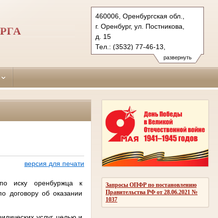
460006, Оренбургская обл.,
г. Оренбург, ул. Постникова,
РГА
д. 15
Тел.: (3532) 77-46-13,
(3532) 77-47-30, (3532) 77-45-
развернуть
90 (ф.)
leninsky.orb@sudrf.ru
версия для печати
по иску оренбуржца к
Запросы ОПФР по постановлению
Правительства РФ от 28.06.2021 №
о договору об оказании
1037
идических услуг, целью и