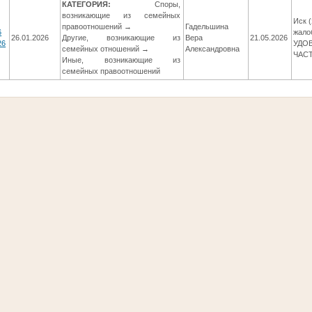
КАТЕГОРИЯ:
Споры,
возникающие из семейных
Иск 
правоотношений →
Гадельшина
6
жало
26.01.2026
Другие, возникающие из
Вера
21.05.2026
26
УДО
семейных отношений →
Александровна
ЧАС
Иные, возникающие из
семейных правоотношений