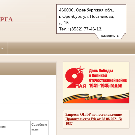
460006, Оренбургская обл.,
г. Оренбург, ул. Постникова,
РГА
д. 15
Тел.: (3532) 77-46-13,
(3532) 77-47-30, (3532) 77-45-
развернуть
90 (ф.)
leninsky.orb@sudrf.ru
Запросы ОПФР по постановлению
Правительства РФ от 28.06.2021 №
1037
Судебные
ние
акты