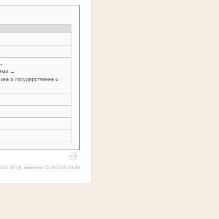
 →
иями →
и иных государственных
021 22:59, изменено 11.06.2026 13:03