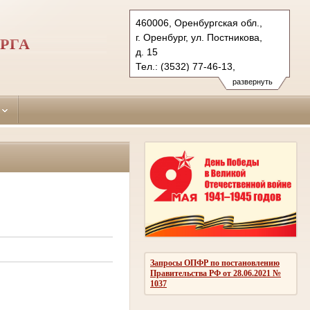
460006, Оренбургская обл.,
г. Оренбург, ул. Постникова,
РГА
д. 15
Тел.: (3532) 77-46-13,
(3532) 77-47-30, (3532) 77-45-
развернуть
90 (ф.)
leninsky.orb@sudrf.ru
Запросы ОПФР по постановлению
Правительства РФ от 28.06.2021 №
1037