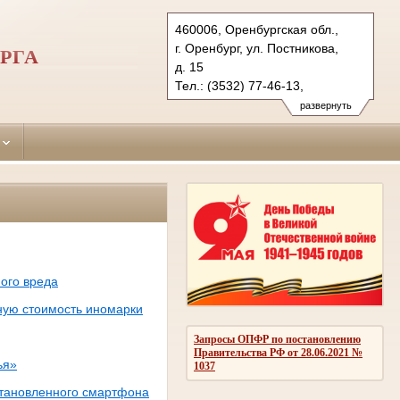
460006, Оренбургская обл.,
г. Оренбург, ул. Постникова,
РГА
д. 15
Тел.: (3532) 77-46-13,
(3532) 77-47-30, (3532) 77-45-
развернуть
90 (ф.)
leninsky.orb@sudrf.ru
ого вреда
ную стоимость иномарки
Запросы ОПФР по постановлению
Правительства РФ от 28.06.2021 №
ья»
1037
сстановленного смартфона