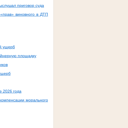
выслушал приговор суда
 «прав» виновного в ДТП
ый ущерб
тейнерную площадку
иков
 ущерб
е 2026 года
 компенсации морального