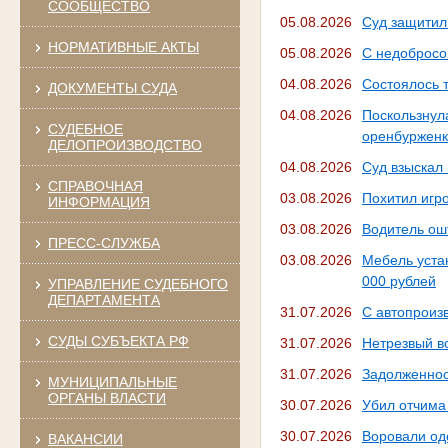
СООБЩЕСТВО
05.08.2026
Суд защитил
НОРМАТИВНЫЕ АКТЫ
05.08.2026
С недобросо
04.08.2026
Состоялось 
ДОКУМЕНТЫ СУДА
04.08.2026
Поскользну
СУДЕБНОЕ
оренбуржен
ДЕЛОПРОИЗВОДСТВО
04.08.2026
Суд взыскал
СПРАВОЧНАЯ
03.08.2026
Похитил игр
ИНФОРМАЦИЯ
03.08.2026
Водитель ош
ПРЕСС-СЛУЖБА
03.08.2026
Мебель устан
000 рублей
УПРАВЛЕНИЕ СУДЕБНОГО
ДЕПАРТАМЕНТА
31.07.2026
С автопроизв
СУДЫ СУБЪЕКТА РФ
31.07.2026
Нетрезвый во
31.07.2026
Задолженнос
МУНИЦИПАЛЬНЫЕ
ОРГАНЫ ВЛАСТИ
30.07.2026
Убил отчима 
30.07.2026
Воровали од
ВАКАНСИИ