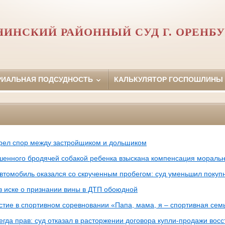
НИНСКИЙ РАЙОННЫЙ СУД Г. ОРЕНБУ
РИАЛЬНАЯ ПОДСУДНОСТЬ
КАЛЬКУЛЯТОР ГОСПОШЛИНЫ
рел спор между застройщиком и дольщиком
ушенного бродячей собакой ребенка взыскана компенсация моральн
втомобиль оказался со скрученным пробегом: суд уменьшил покуп
 в иске о признании вины в ДТП обоюдной
стие в спортивном соревновании «Папа, мама, я – спортивная сем
егда прав: суд отказал в расторжении договора купли-продажи во