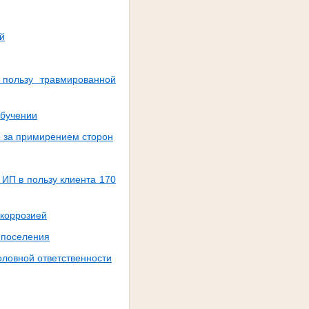
й
пользу травмированной
обучении
о за примирением сторон
 ИП в пользу клиента 170
 коррозией
и-поселения
оловной ответственности