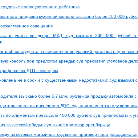
 трудовые права уволенного работника
вестного продавца кухонной мебели взыскано более 180 000 рубле
торжественное совещание
лась и упала во дворе МКД: суд взыскал 230 000 рублей в 
ки
 штраф со студента за неисполнение условий договора о целевом 
овую консоль под предлогом аренды: суд прекратил уголовное дел
трафован за ДТП с мопедом
овлена не в срок и с существенными недостатками: суд взыскал с
одителя взыскано более 5,7 млн. рублей за продажу автомобиля с
дитель напал на инспектора ДПС: суд приговор его к году колони
ть по алиментам превысила 400 000 рублей: суд привлек мать к уг
из-за детской обиды: суд вынес приговор оренбуржцу
ежду из сетевых магазинов: суд вынес приговор паре рецидивистов