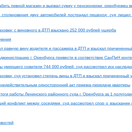
абить пивной магазин и вырвал сумку у пенсионерки: оренбуржец 
е столкновения двух автомобилей пострадал пешеход: суд лишил
аховки: с виновного в ДТП взыскано 252 000 рублей ущерба
чения
ил равную вину водителя и пассажира в ДТП и взыскал причиненн
администрацию г. Оренбурга привести в соответствие СанПиН кон
ты умершего сожителя 744 000 рублей: суд рассмотрел иск наследн
аховки: суд установил степень вины в ДТП и взыскал причиненный
 недействительным односторонний акт приема-передачи квартиры
оги работы Ленинского районного суда г. Оренбурга за 1 полугоди
ий конфликт между соседями: суд рассмотрел спор о взыскании
овостей